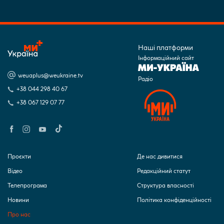
Наші платформи
Інформаційний сайт
weuaplus@weukraine.tv
Радіо
+38 044 298 40 67
+38 067 129 07 77
Проєкти
Де нас дивитися
Відео
Редакційний статут
Телепрограма
Структура власності
Новини
Політика конфіденційності
Про нас