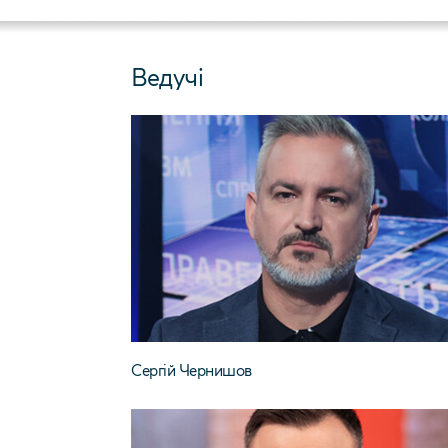
Ведучі
Сергій Чернишов