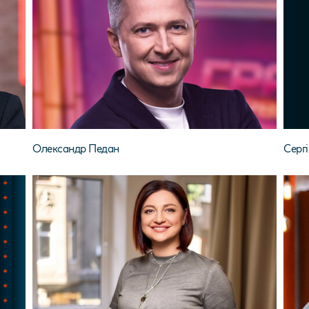
Олександр Педан
Серг