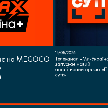
15/05/2026
кає на MEGOGO
Телеканал «Ми-Україн
запускає новий
у
аналітичний проєкт «П
суті»
м