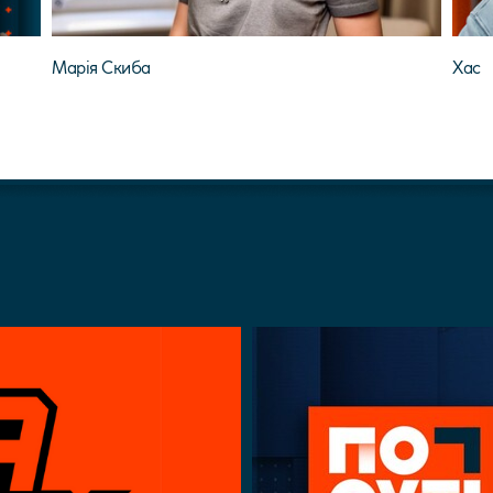
Марія Скиба
Хас