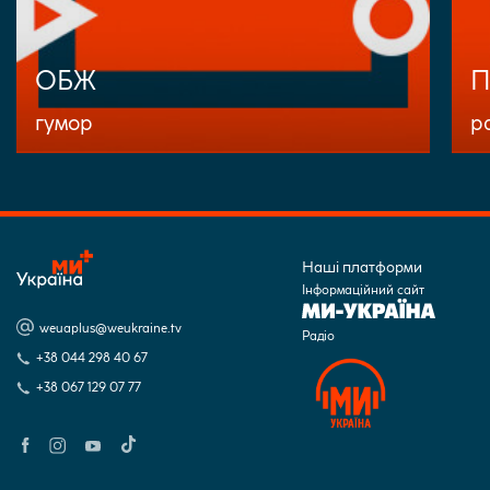
ОБЖ
П
гумор
р
Наші платформи
Інформаційний сайт
weuaplus@weukraine.tv
Радіо
+38 044 298 40 67
+38 067 129 07 77