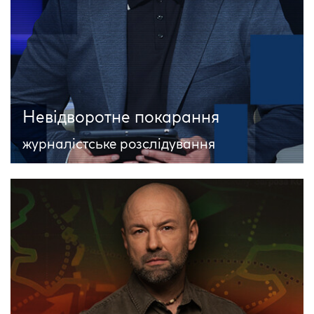
Невідворотне покарання
журналістське розслідування