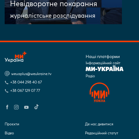
Невідворотне покарання
журналістське розслідування
Наші платформи
Інформаційний сайт
weuaplus@weukraine.tv
Радіо
+38 044 298 40 67
+38 067 129 07 77
Проєкти
Де нас дивитися
Відео
Редакційний статут