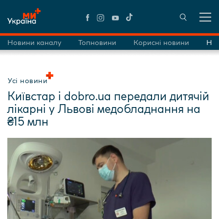
Новини каналу
Топновини
Корисні новини
Нов
Усі новини
Київстар і dobro.ua передали дитячій
лікарні у Львові медобладнання на
₴15 млн