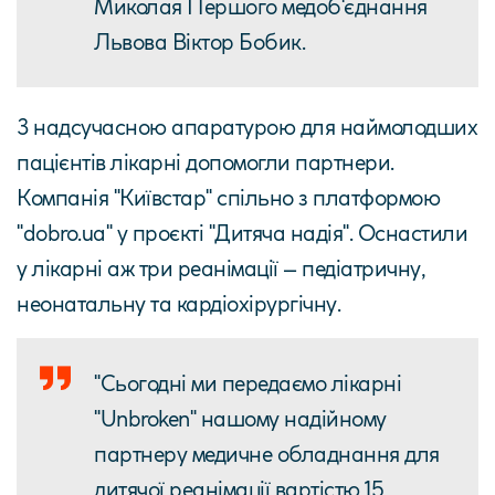
Миколая Першого медоб'єднання
Львова Віктор Бобик.
З надсучасною апаратурою для наймолодших
пацієнтів лікарні допомогли партнери.
Компанія "Київстар" спільно з платформою
"dobro.ua" у проєкті "Дитяча надія". Оснастили
у лікарні аж три реанімації – педіатричну,
неонатальну та кардіохірургічну.
"Сьогодні ми передаємо лікарні
"Unbroken" нашому надійному
партнеру медичне обладнання для
дитячої реанімації вартістю 15