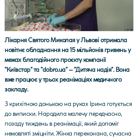
Лікарня Святого Миколая у Львові отримала
новітнє обладнання на 15 мільйонів гривень у
межах благодійного проєкту компанії
"Київстар" та "dobro.ua" – "Дитяча надія". Вона
вже працює у трьох реанімаціях медичного
закладу.
З крихітною донькою на руках Ірина готується
до виписки. Народила малечу передчасно,
позаду тиждень в реанімації, який допоміг
немовляті зміцніти. Жінка переконана, сучасна