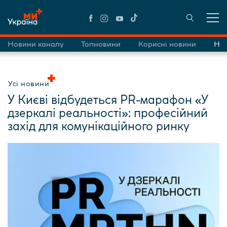
Новини каналу
Топновини
Корисні новини
Нов
Усі новини
У Києві відбудеться PR-марафон «У
дзеркалі реальності»: професійний
захід для комунікаційного ринку