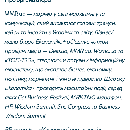
Про організатора
MMR.ua
—
маркер у світі маркетингу та
комунікацій, який висвітлює головні тренди,
кейси та інсайти з України та світу. Бізнес/
медіа бюро Ekonomika+ об’єднує чотири
провідні медіа — Delo.ua, MMR.ua, Womo.ua та
«ТОП-100», створюючи потужну інформаційну
екосистему, що охоплює бізнес, економіку,
політику, маркетинг і жіноче лідерство. Щороку
Ekonomika+
проводить масштабні події, серед
яких Get Business Festival, MRKTNG-марафон,
HR Wisdom Summit, She Congress та Business
Wisdom Summit.
PR-марафон «У дзеркалі реальності»