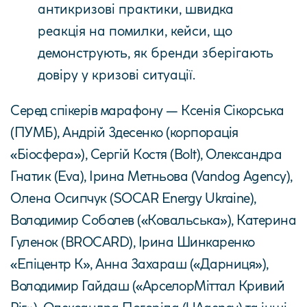
антикризові практики, швидка
реакція на помилки, кейси, що
демонструють, як бренди зберігають
довіру у кризові ситуації.
Серед спікерів марафону — Ксенія Сікорська
(ПУМБ), Андрій Здесенко (корпорація
«Біосфера»), Сергій Костя (Bolt), Олександра
Гнатик (Eva), Ірина Метньова (Vandog Agency),
Олена Осипчук (SOCAR Energy Ukraine),
Володимир Соболев («Ковальська»), Катерина
Гуленок (BROCARD), Ірина Шинкаренко
«Епіцентр К», Анна Захараш («Дарниця»),
Володимир Гайдаш («АрселорМіттал Кривий