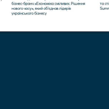
бізнес-бранч «Економіка сміливих. Рішення
та с
нового часу», який об'єднав лідерів
Summ
українського бізнесу