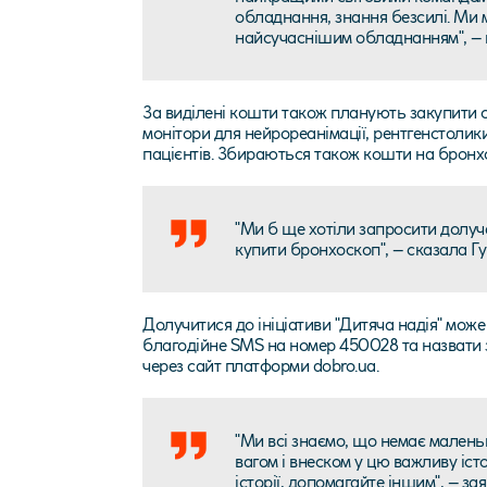
обладнання, знання безсилі. Ми м
найсучаснішим обладнанням", – 
За виділені кошти також планують закупити с
монітори для нейрореанімації, рентгенстолики
пацієнтів. Збираються також кошти на бронх
"Ми б ще хотіли запросити долуч
купити бронхоскоп", – сказала Гу
Долучитися до ініціативи "Дитяча надія" може
благодійне SMS на номер 450028 та назвати 
через сайт платформи
dobro.ua
.
"Ми всі знаємо, що немає маленьк
вагом і внеском у цю важливу іст
історії, допомагайте іншим", – з