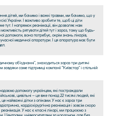
ня дітей, ми бачимо і важкі травми, ми бачимо, що у
сієї України. І важливо зробити те, щоб ці діти
 тут. І напрямок реанімації, він дозволяє нам
можливість рятувати дітей тут і зараз, тому що будь-
ої допомоги, вона потребує, окрім знань лікарів,
сучасної медичної апаратури. І ця апаратура має бути
ел.
чному об'єднанні", знаходиться зараз три дитячі
м завдяки саме підтримці компанії "Київстар" і спільній
адаємо допомогу українцям, які постраждали
військові, цивільні – це вже понад 22 тисячі людей, які
 це найважчі дітки з опіками. У нас є зараз три
едіатрична, кардіохірургічна реанімація і зовсім скоро
реанімація. У нас є класні лікарі, ми працюємо з
, Центрами, університетами за кордоном, але без