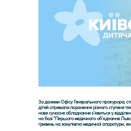
За даними Офісу Генерального прокурора, ста
дітей отримали поранення різного ступеня тяж
нове сучасне обладнання з’явиться у відділ
на базі "Першого медичного об’єднання Львов
гривень на закупівлю медичної апаратури, як