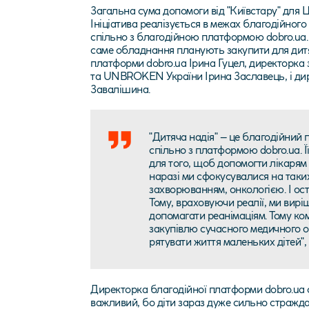
Загальна сума допомоги від "Київстару" дл
Ініціатива реалізується в межах благодійного
спільно з благодійною платформою
dobro.ua
саме обладнання планують закупити для дитяч
платформи
dobro.ua
Ірина Гуцел, директорка 
та UNBROKEN України Ірина Заславець, і дир
Завалішина.
"Дитяча надія" – це благодійний 
спільно з платформою
dobro.ua
.
для того, щоб допомогти лікарям 
наразі ми сфокусувалися на таки
захворюванням, онкологією. І ост
Тому, враховуючи реалії, ми вирі
допомагати реанімаціям. Тому ком
закупівлю сучасного медичного 
рятувати життя маленьких дітей",
Директорка благодійної платформи dobro.ua
важливий, бо діти зараз дуже сильно страждают