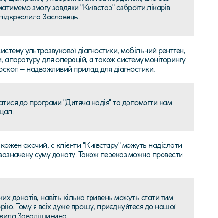
атимемо змогу завдяки "Київстар" озброїти лікарів
підкреслила Заславець.
истему ультразвукової діагностики, мобільний рентген,
, апаратуру для операцій, а також систему моніторингу
оскоп – надважливий прилад для діагностики.
атися до програми "Дитяча надія" та допомогти нам
цал.
 кожен охочий, а клієнти "Київстару" можуть надіслати
зазначену суму донату. Також переказ можна провести
их донатів, навіть кілька гривень можуть стати тим
орію. Тому я всіх дуже прошу, приєднуйтеся до нашої
аявила Завалішинина.