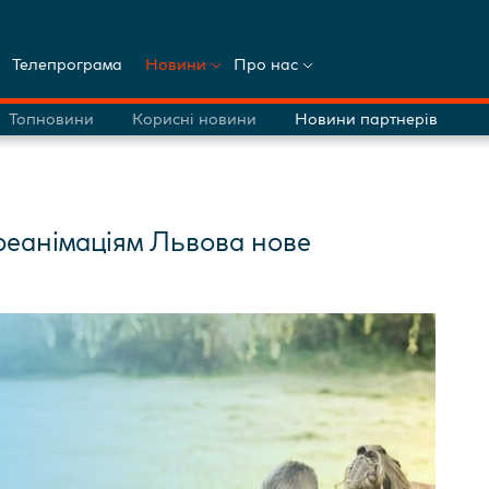
Телепрограма
Новини
Про нас
Топновини
Корисні новини
Новини партнерів
реанімаціям Львова нове