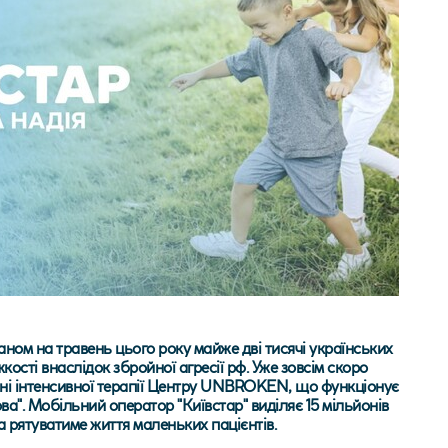
ном на травень цього року майже дві тисячі українських
кості внаслідок збройної агресії рф. Уже зовсім скоро
енні інтенсивної терапії Центру UNBROKEN, що функціонує
а". Мобільний оператор "Київстар" виділяє 15 мільйонів
а рятуватиме життя маленьких пацієнтів.