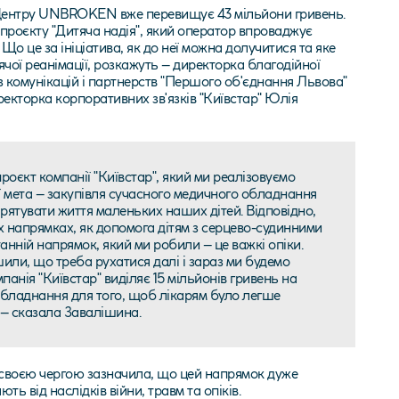
я Центру UNBROKEN вже перевищує 43 мільйони гривень.
 проєкту "Дитяча надія", який оператор впроваджує
. Що це за ініціатива, як до неї можна долучитися та яке
ої реанімації, розкажуть – директорка благодійної
з комунікацій і партнерств "Першого об'єднання Львова"
екторка корпоративних зв'язків "Київстар" Юлія
проєкт компанії "Київстар", який ми реалізовуємо
 Її мета – закупівля сучасного медичного обладнання
рятувати життя маленьких наших дітей. Відповідно,
х напрямках, як допомога дітям з серцево-судинними
анній напрямок, який ми робили – це важкі опіки.
шили, що треба рухатися далі і зараз ми будемо
панія "Київстар" виділяє 15 мільйонів гривень на
обладнання для того, щоб лікарям було легше
 – сказала Завалішина.
 своєю чергою зазначила, що цей напрямок дуже
ь від наслідків війни, травм та опіків.