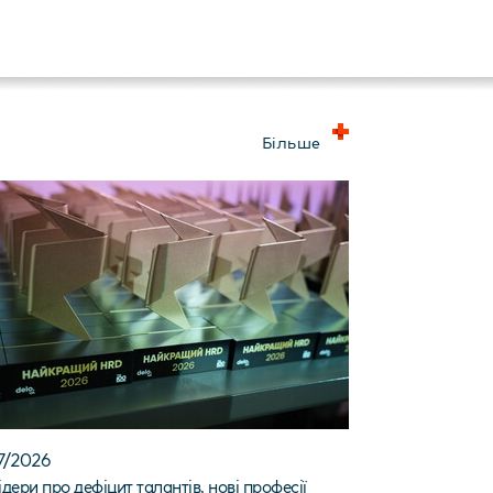
Більше
7/2026
дери про дефіцит талантів, нові професії