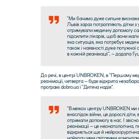
"Ми бачимо дуже сильне виснажен
Львів зараз потрапляють дітки з у
отримували медичну допомогу саме
підсилити лікарів, щоб вони мали 
яка ситуація, яка потребує медичн
також і наявності дуже потужної 
в кожній реанімації", – додала Гуц
До речі, в центрі UNBROKEN, в "Першому меди
реанімації, четверта – буде відкрита незабаро
програмі
dobro.ua
і "Дитяча надія".
"В межах центру UNBROKEN ми н
внаслідок війни, це дорослі діти, 
отримали допомогу в нас. І звісно,
реанімації – це неонатологічна, п
відкриється ще й нейрохірургічна 
найкращими світовими командами